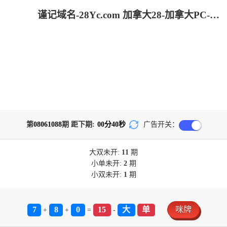
谨记域名-28Yc.com 加拿大28-加拿大PC-加拿大28开奖结果预测官网|飞飞28加拿大在线预测_火热研究!
第
08061088
期 距下期:
00
分
39
秒
广告开关：
大双
未开:
11
期
小单
未开:
2
期
小双
未开:
1
期
7
8
0
15
大
单
咪牌
+
+
=
-