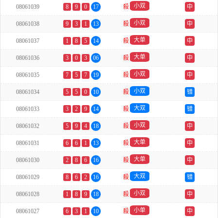
小双
08061039
8
9
0
17
殺
中
小双
08061038
9
3
1
13
殺
中
大单
08061037
1
8
5
14
殺
中
大单
08061036
3
0
3
06
殺
中
小双
08061035
7
5
7
19
殺
中
小双
08061034
5
5
0
10
殺
错
大双
08061033
3
2
9
14
殺
错
小双
08061032
5
9
4
18
殺
中
大单
08061031
6
6
1
13
殺
中
大单
08061030
2
8
6
16
殺
中
大双
08061029
8
6
2
16
殺
错
小双
08061028
1
8
9
18
殺
中
小单
08061027
6
3
1
10
殺
中