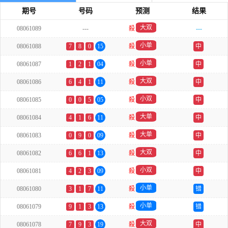
期号
号码
预测
结果
大双
08061089
---
殺
---
小单
08061088
7
8
0
15
殺
中
小单
08061087
1
2
1
04
殺
中
大双
08061086
6
4
1
11
殺
中
小双
08061085
0
0
5
05
殺
中
大单
08061084
4
1
6
11
殺
中
大单
08061083
0
9
0
09
殺
中
大双
08061082
6
6
1
13
殺
中
小双
08061081
4
2
3
09
殺
中
小单
08061080
3
1
7
11
殺
错
小单
08061079
9
1
3
13
殺
错
大双
08061078
7
9
3
19
殺
中