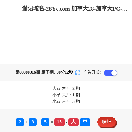
谨记域名-28Yc.com 加拿大28-加拿大PC-加拿大28开奖结果预测官网|飞飞28加拿大在线预测_火热研究!
第
08080316
期 距下期:
00
分
12
秒
广告开关：
大双
未开:
2
期
小单
未开:
1
期
小双
未开:
5
期
2
8
5
15
大
单
咪牌
+
+
=
-