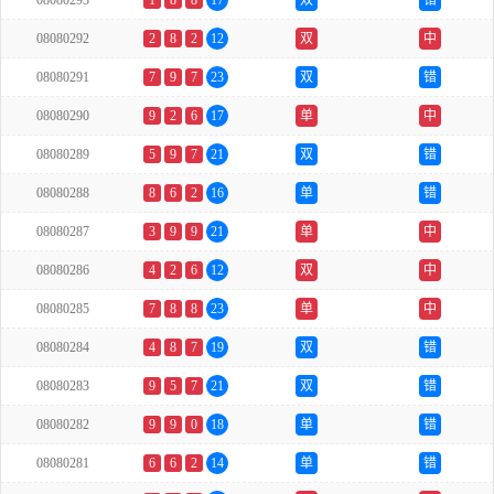
08080293
1
8
8
17
双
错
08080292
2
8
2
12
双
中
08080291
7
9
7
23
双
错
08080290
9
2
6
17
单
中
08080289
5
9
7
21
双
错
08080288
8
6
2
16
单
错
08080287
3
9
9
21
单
中
08080286
4
2
6
12
双
中
08080285
7
8
8
23
单
中
08080284
4
8
7
19
双
错
08080283
9
5
7
21
双
错
08080282
9
9
0
18
单
错
08080281
6
6
2
14
单
错