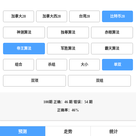
加拿大28
加拿大西28
台湾28
比特币28
神测算法
独尊算法
赤眼算法
帝王算法
军胜算法
霸天算法
组合
杀组
大小
单双
双项
双组
100期 正确：46 期 错误：54 期
正确率：46%
预测
走势
统计