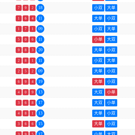
18
小双
大单
7
9
2
11
大单
小双
1
6
4
09
小双
大单
1
7
1
11
小单
大双
5
0
6
20
大单
小双
9
8
3
11
小双
大单
2
8
1
09
大单
小双
2
5
2
19
大单
小双
6
9
4
13
大双
小单
4
0
9
17
大双
小单
3
6
8
13
大单
小双
4
8
1
15
大单
小双
3
6
6
17
小单
大双
3
9
5