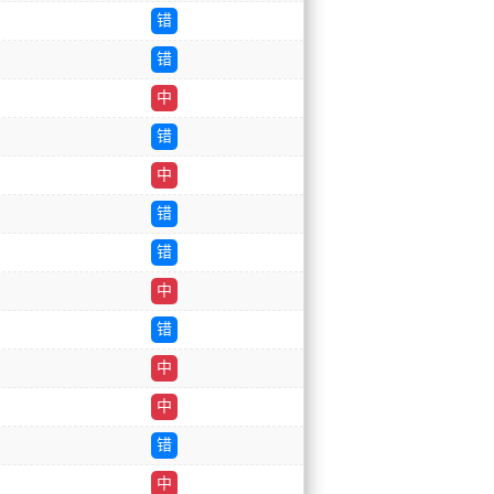
错
错
中
错
中
错
错
中
错
中
中
错
中