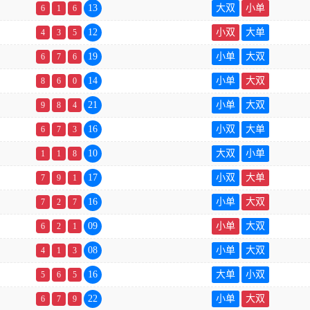
13
大双
小单
6
1
6
12
小双
大单
4
3
5
19
小单
大双
6
7
6
14
小单
大双
8
6
0
21
小单
大双
9
8
4
16
小双
大单
6
7
3
10
大双
小单
1
1
8
17
小双
大单
7
9
1
16
小单
大双
7
2
7
09
小单
大双
6
2
1
08
小单
大双
4
1
3
16
大单
小双
5
6
5
22
小单
大双
6
7
9