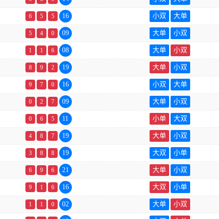
16
小双
大单
6
5
5
09
大单
小双
5
4
0
08
大单
小双
1
1
6
19
大单
小双
8
9
2
16
小双
大单
9
7
0
09
大单
小双
0
2
7
11
小单
大双
0
6
5
19
大单
小双
4
8
7
19
大双
小单
3
8
8
21
大单
小双
6
9
6
16
大双
小单
9
1
6
02
大单
小双
1
1
0