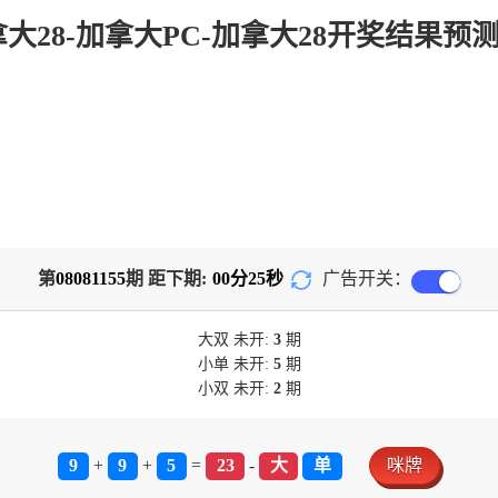
第
08081155
期 距下期:
00
分
25
秒
广告开关：
大双
未开:
3
期
小单
未开:
5
期
小双
未开:
2
期
9
+
9
+
5
=
23
-
大
单
咪牌