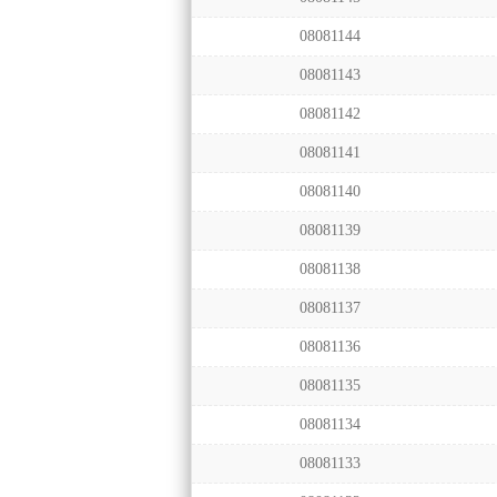
08081144
08081143
08081142
08081141
08081140
08081139
08081138
08081137
08081136
08081135
08081134
08081133