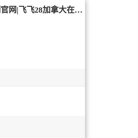
谨记域名-28Yc.com 加拿大28-加拿大PC-加拿大28开奖结果预测官网|飞飞28加拿大在线预测_火热研究!