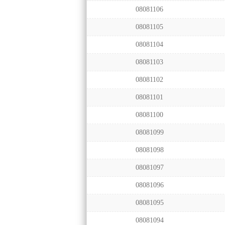
08081106
08081105
08081104
08081103
08081102
08081101
08081100
08081099
08081098
08081097
08081096
08081095
08081094