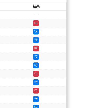
结果
---
中
错
错
中
错
错
中
错
中
错
错