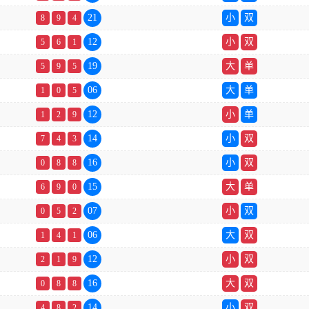
21
小
双
8
9
4
12
小
双
5
6
1
19
大
单
5
9
5
06
大
单
1
0
5
12
小
单
1
2
9
14
小
双
7
4
3
16
小
双
0
8
8
15
大
单
6
9
0
07
小
双
0
5
2
06
大
双
1
4
1
12
小
双
2
1
9
16
大
双
0
8
8
14
小
双
4
8
2