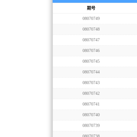
期号
08070749
08070748
08070747
08070746
08070745
08070744
08070743
08070742
08070741
08070740
08070739
08070738