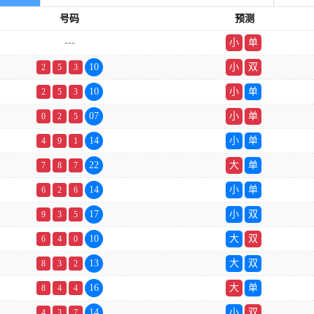
号码
预测
---
小
单
10
小
双
2
5
3
10
小
单
2
5
3
07
小
单
0
2
5
14
小
单
4
9
1
22
大
单
7
8
7
14
小
单
6
2
6
17
小
双
9
3
5
10
大
双
6
4
0
13
大
双
8
3
2
16
大
单
8
4
4
14
小
双
4
3
7