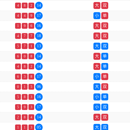
14
大
双
4
8
2
17
小
单
4
4
9
16
大
双
1
9
6
18
大
双
4
7
7
13
大
双
5
7
1
14
大
单
6
0
8
14
大
单
4
8
2
17
小
单
6
3
8
06
大
双
0
1
5
16
小
单
5
8
3
17
小
双
5
9
3
14
大
双
2
8
4
05
大
双
1
1
3