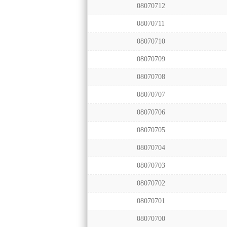
08070712
08070711
08070710
08070709
08070708
08070707
08070706
08070705
08070704
08070703
08070702
08070701
08070700