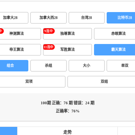
加拿大28
加拿大西28
台湾28
比特币28
神测算法
独尊算法
赤眼算法
帝王算法
军胜算法
霸天算法
组合
杀组
大小
单双
双项
双组
100期 正确：76 期 错误：24 期
正确率：76%
走势