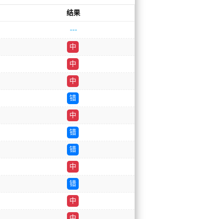
结果
---
中
中
中
错
中
错
错
中
错
中
中