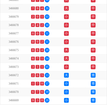
3466681
9
7
2
18
大
中
3466680
7
9
4
20
大
中
3466679
2
0
1
03
小
中
3466678
4
4
2
10
小
中
3466677
6
0
5
11
小
中
3466676
0
9
2
11
小
中
3466675
8
8
4
20
大
中
3466674
6
7
1
14
大
中
3466673
3
1
1
05
小
中
3466672
2
6
5
13
大
错
3466671
1
7
9
17
小
错
3466670
6
7
6
19
小
错
3466669
9
3
8
20
小
错