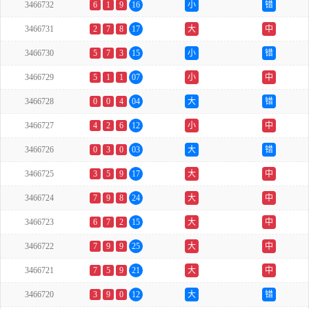
3466732
6
1
9
16
小
错
3466731
2
7
8
17
大
中
3466730
5
7
3
15
小
错
3466729
5
1
1
07
小
中
3466728
0
0
4
04
大
错
3466727
4
2
6
12
小
中
3466726
0
3
0
03
大
错
3466725
3
5
9
17
大
中
3466724
7
9
8
24
大
中
3466723
6
7
2
15
大
中
3466722
7
9
9
25
大
中
3466721
7
5
9
21
大
中
3466720
3
9
0
12
大
错