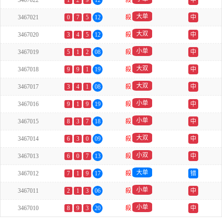
3467022
1
2
9
12
殺
中
大单
3467021
0
7
5
12
殺
中
大双
3467020
3
4
5
12
殺
中
小单
3467019
5
1
2
08
殺
中
大双
3467018
9
9
1
19
殺
中
大双
3467017
3
4
1
08
殺
中
小单
3467016
9
1
9
19
殺
中
小单
3467015
8
3
7
18
殺
中
大双
3467014
6
3
0
09
殺
中
小双
3467013
6
0
7
13
殺
中
大单
3467012
7
1
9
17
殺
错
小单
3467011
2
1
3
06
殺
中
小单
3467010
8
9
3
20
殺
中