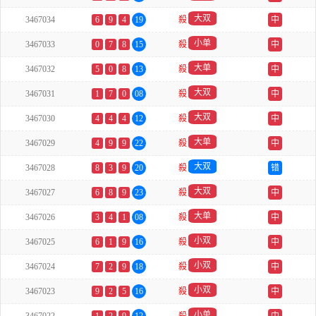
大双
3467034
6
9
4
19
殺
中
小单
3467033
0
7
8
15
殺
中
大单
3467032
5
0
8
13
殺
中
大双
3467031
1
7
0
08
殺
中
大双
3467030
4
4
4
12
殺
中
大单
3467029
4
9
9
22
殺
中
大双
3467028
8
3
9
20
殺
错
大双
3467027
6
8
9
23
殺
中
大单
3467026
3
4
1
08
殺
中
小双
3467025
6
1
9
16
殺
中
小双
3467024
7
2
9
18
殺
中
小双
3467023
9
2
5
16
殺
中
小单