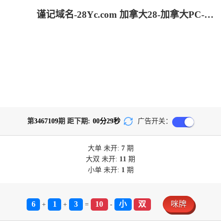
谨记域名-28Yc.com 加拿大28-加拿大PC-加拿大28开奖结果预测官网|飞飞28加拿大在线预测_火热研究!
第
3467109
期 距下期:
00
分
29
秒
广告开关：
大单
未开:
7
期
大双
未开:
11
期
小单
未开:
1
期
6
1
3
10
小
双
咪牌
+
+
=
-