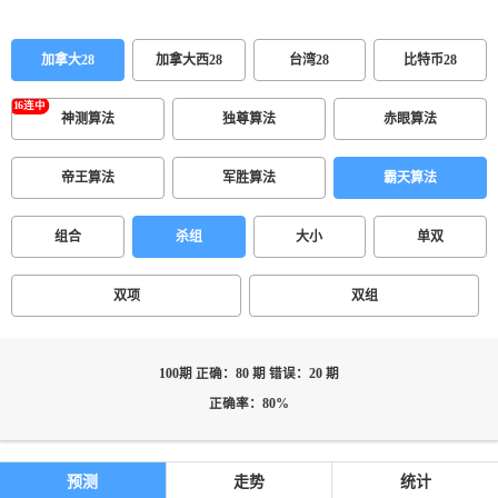
加拿大28
加拿大西28
台湾28
比特币28
神测算法
独尊算法
赤眼算法
帝王算法
军胜算法
霸天算法
组合
杀组
大小
单双
双项
双组
100期 正确：80 期 错误：20 期
正确率：80%
预测
走势
统计