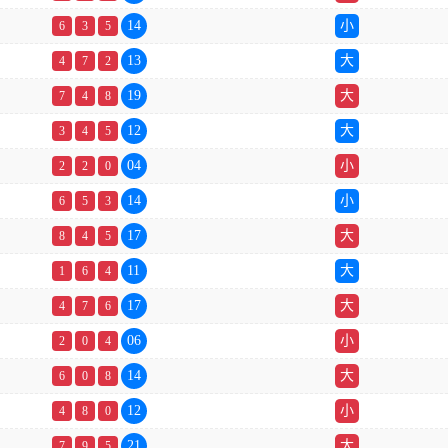
14
小
6
3
5
13
大
4
7
2
19
大
7
4
8
12
大
3
4
5
04
小
2
2
0
14
小
6
5
3
17
大
8
4
5
11
大
1
6
4
17
大
4
7
6
06
小
2
0
4
14
大
6
0
8
12
小
4
8
0
21
大
7
9
5