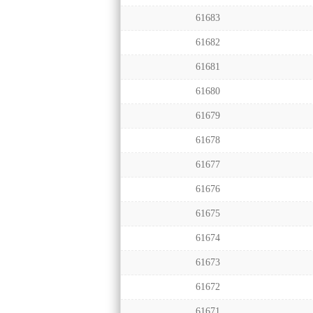
61683
61682
61681
61680
61679
61678
61677
61676
61675
61674
61673
61672
61671