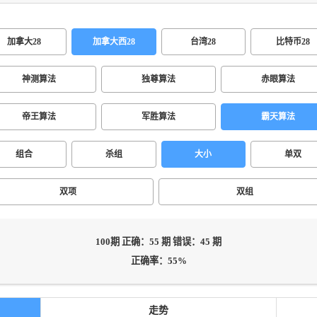
加拿大28
加拿大西28
台湾28
比特币28
神测算法
独尊算法
赤眼算法
帝王算法
军胜算法
霸天算法
组合
杀组
大小
单双
双项
双组
100期 正确：55 期 错误：45 期
正确率：55%
走势