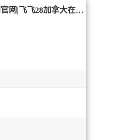
谨记域名-28Yc.com 加拿大28-加拿大PC-加拿大28开奖结果预测官网|飞飞28加拿大在线预测_火热研究!