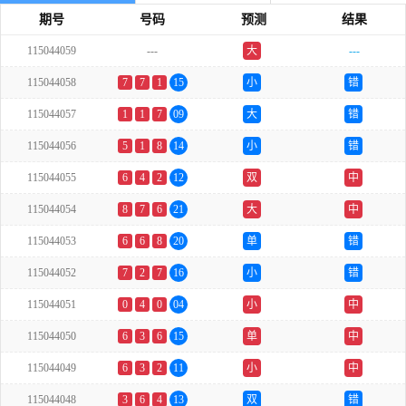
期号
号码
预测
结果
115044059
---
大
---
115044058
7
7
1
15
小
错
115044057
1
1
7
09
大
错
115044056
5
1
8
14
小
错
115044055
6
4
2
12
双
中
115044054
8
7
6
21
大
中
115044053
6
6
8
20
单
错
115044052
7
2
7
16
小
错
115044051
0
4
0
04
小
中
115044050
6
3
6
15
单
中
115044049
6
3
2
11
小
中
115044048
3
6
4
13
双
错