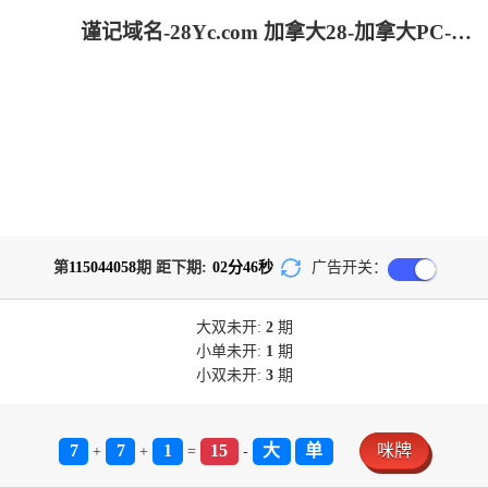
谨记域名-28Yc.com 加拿大28-加拿大PC-加拿大28开奖结果预测官网|飞飞28加拿大在线预测_火热研究!
第
115044058
期 距下期:
02
分
46
秒
广告开关：
大双
未开:
2
期
小单
未开:
1
期
小双
未开:
3
期
7
7
1
15
大
单
咪牌
+
+
=
-