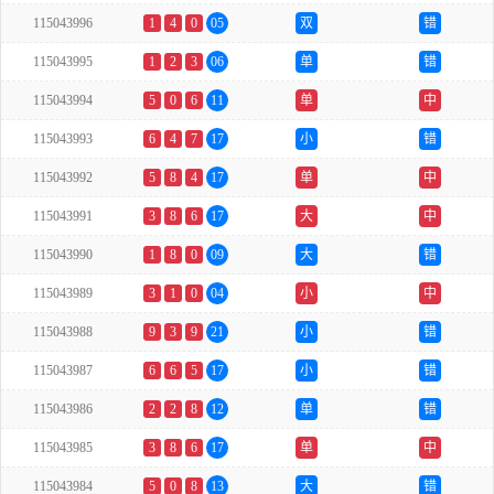
115043996
1
4
0
05
双
错
115043995
1
2
3
06
单
错
115043994
5
0
6
11
单
中
115043993
6
4
7
17
小
错
115043992
5
8
4
17
单
中
115043991
3
8
6
17
大
中
115043990
1
8
0
09
大
错
115043989
3
1
0
04
小
中
115043988
9
3
9
21
小
错
115043987
6
6
5
17
小
错
115043986
2
2
8
12
单
错
115043985
3
8
6
17
单
中
115043984
5
0
8
13
大
错