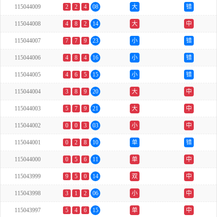
115044009
2
2
4
08
大
错
115044008
4
8
2
14
大
中
115044007
7
7
9
23
小
错
115044006
4
8
4
16
小
错
115044005
4
6
5
15
小
错
115044004
3
8
9
20
大
中
115044003
5
7
9
21
大
中
115044002
0
0
3
03
小
中
115044001
0
2
8
10
单
错
115044000
0
5
6
11
单
中
115043999
9
5
0
14
双
中
115043998
3
1
2
06
小
中
115043997
5
4
6
15
单
中