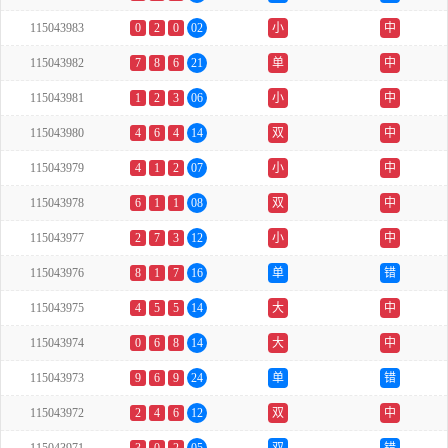
115043983
0
2
0
02
小
中
115043982
7
8
6
21
单
中
115043981
1
2
3
06
小
中
115043980
4
6
4
14
双
中
115043979
4
1
2
07
小
中
115043978
6
1
1
08
双
中
115043977
2
7
3
12
小
中
115043976
8
1
7
16
单
错
115043975
4
5
5
14
大
中
115043974
0
6
8
14
大
中
115043973
9
6
9
24
单
错
115043972
2
4
6
12
双
中