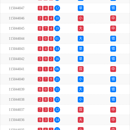
115044047
8
4
0
12
单
错
115044046
2
4
4
10
小
中
115044045
8
7
4
19
大
中
115044044
1
0
0
01
大
错
115044043
4
4
6
14
单
错
115044042
5
9
2
16
单
错
115044041
1
1
4
06
双
中
115044040
5
7
9
21
小
错
115044039
6
0
5
11
大
错
115044038
2
8
5
15
小
错
115044037
7
3
2
12
双
中
115044036
9
3
2
14
大
中