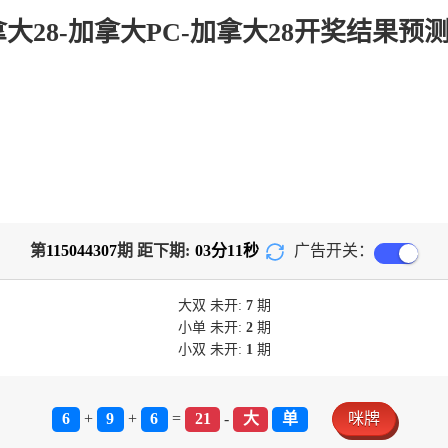
第
115044307
期 距下期:
03
分
11
秒
广告开关：
大双
未开:
7
期
小单
未开:
2
期
小双
未开:
1
期
6
+
9
+
6
=
21
-
大
单
咪牌