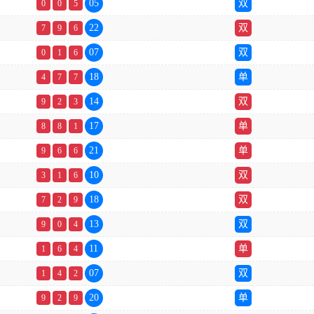
05
双
0
0
5
22
双
7
9
6
07
双
0
1
6
18
单
4
7
7
14
双
9
2
3
17
单
8
8
1
21
单
9
6
6
10
双
3
1
6
18
双
7
2
9
13
双
9
0
4
11
单
1
6
4
07
双
1
4
2
20
单
9
2
9