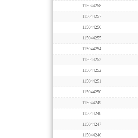
115044258
115044257
115044256
115044255
115044254
115044253
115044252
115044251
115044250
115044249
115044248
115044247
115044246