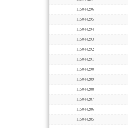
115044296
115044295
115044294
115044293
115044292
115044291
115044290
115044289
115044288
115044287
115044286
115044285