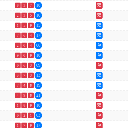
18
双
8
3
7
10
双
2
3
5
15
双
1
5
9
17
双
7
6
4
06
单
2
0
4
18
单
9
0
9
09
单
0
6
3
13
双
3
7
3
19
双
7
4
8
21
单
4
9
8
18
双
1
8
9
03
单
0
2
1
17
单
1
7
9