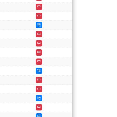
中
中
错
中
中
中
中
错
中
中
错
中
错