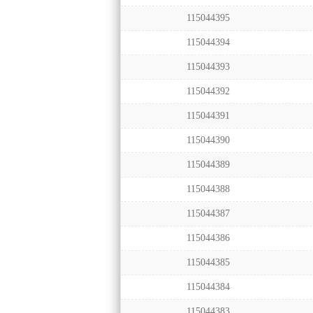
115044395
115044394
115044393
115044392
115044391
115044390
115044389
115044388
115044387
115044386
115044385
115044384
115044383