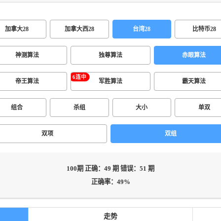
加拿大28
加拿大西28
台湾28
比特币28
神测算法
独尊算法
赤眼算法
帝王算法
军胜算法
霸天算法
组合
杀组
大小
单双
双项
双组
100期 正确：49 期 错误：51 期
正确率：49%
走势