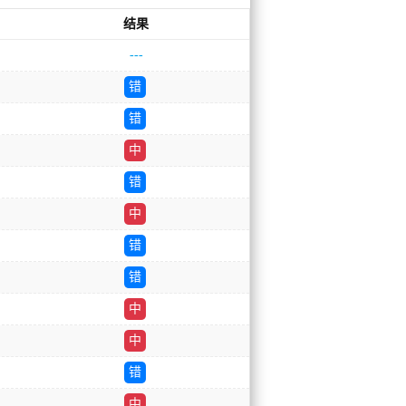
结果
---
错
错
中
错
中
错
错
中
中
错
中