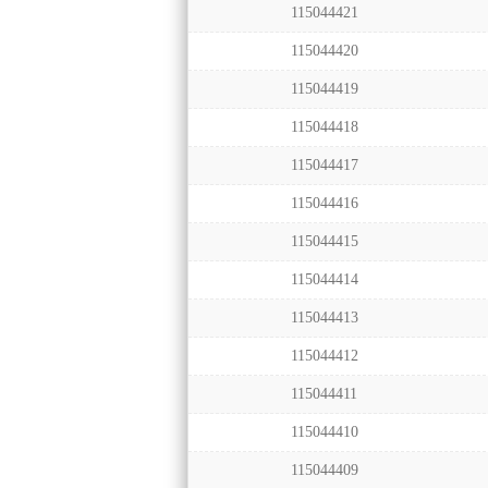
115044421
115044420
115044419
115044418
115044417
115044416
115044415
115044414
115044413
115044412
115044411
115044410
115044409