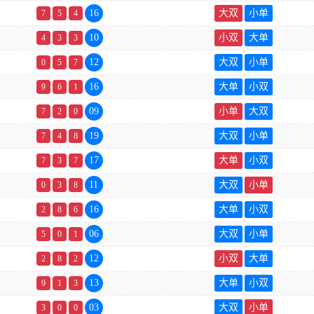
16
大双
小单
7
5
4
10
小双
大单
4
3
3
12
大双
小单
0
5
7
16
大单
小双
9
6
1
09
小单
大双
7
2
0
19
大双
小单
7
4
8
17
大单
小双
7
3
7
11
大双
小单
0
3
8
16
大单
小双
2
8
6
06
大双
小单
5
0
1
12
小双
大单
2
8
2
13
大单
小双
9
1
3
03
大双
小单
3
0
0