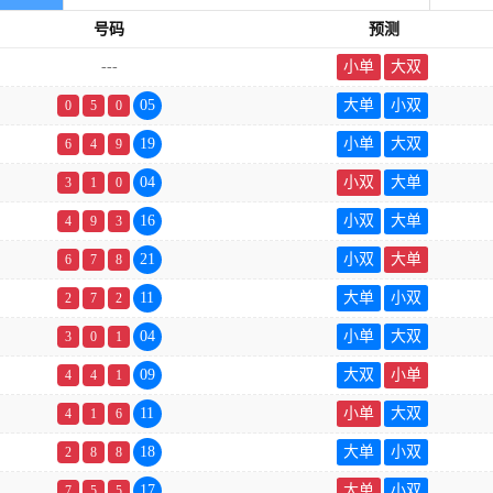
号码
预测
---
小单
大双
05
大单
小双
0
5
0
19
小单
大双
6
4
9
04
小双
大单
3
1
0
16
小双
大单
4
9
3
21
小双
大单
6
7
8
11
大单
小双
2
7
2
04
小单
大双
3
0
1
09
大双
小单
4
4
1
11
小单
大双
4
1
6
18
大单
小双
2
8
8
17
大单
小双
7
5
5