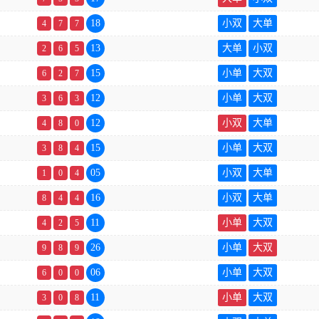
18
小双
大单
4
7
7
13
大单
小双
2
6
5
15
小单
大双
6
2
7
12
小单
大双
3
6
3
12
小双
大单
4
8
0
15
小单
大双
3
8
4
05
小双
大单
1
0
4
16
小双
大单
8
4
4
11
小单
大双
4
2
5
26
小单
大双
9
8
9
06
小单
大双
6
0
0
11
小单
大双
3
0
8