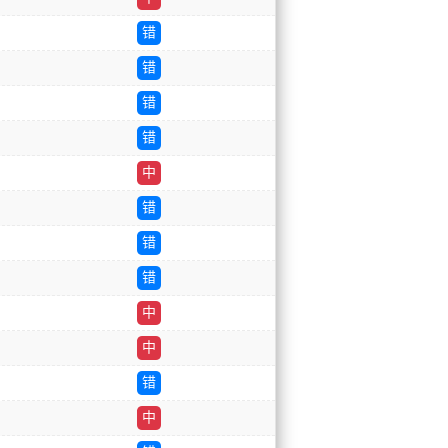
错
错
错
错
中
错
错
错
中
中
错
中