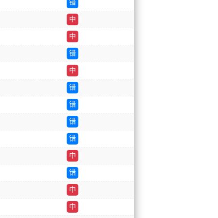
错
中
中
错
中
错
错
错
错
中
错
中
中