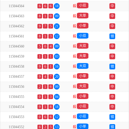
小双
115044564
6
6
6
18
殺
中
大单
115044563
8
1
0
09
殺
中
小单
115044562
9
7
5
21
殺
中
小双
115044561
8
1
3
12
殺
错
大双
115044560
5
0
4
09
殺
中
大单
115044559
1
1
1
03
殺
中
大双
115044558
9
6
1
16
殺
错
小单
115044557
9
4
7
20
殺
中
大双
115044556
2
1
6
09
殺
中
小单
115044555
0
1
3
04
殺
中
小双
115044554
9
1
8
18
殺
中
小双
115044553
0
6
6
12
殺
错
小单
115044552
6
2
5
13
殺
错