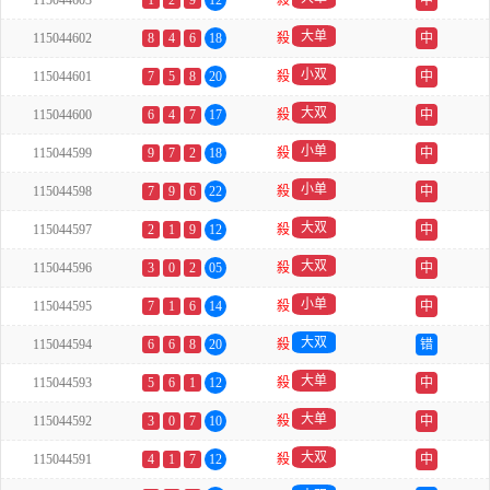
115044603
1
2
9
12
殺
中
大单
115044602
8
4
6
18
殺
中
小双
115044601
7
5
8
20
殺
中
大双
115044600
6
4
7
17
殺
中
小单
115044599
9
7
2
18
殺
中
小单
115044598
7
9
6
22
殺
中
大双
115044597
2
1
9
12
殺
中
大双
115044596
3
0
2
05
殺
中
小单
115044595
7
1
6
14
殺
中
大双
115044594
6
6
8
20
殺
错
大单
115044593
5
6
1
12
殺
中
大单
115044592
3
0
7
10
殺
中
大双
115044591
4
1
7
12
殺
中