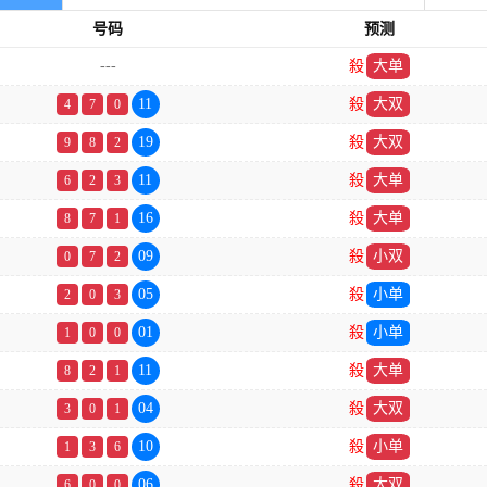
号码
预测
---
殺
大单
11
殺
大双
4
7
0
19
殺
大双
9
8
2
11
殺
大单
6
2
3
16
殺
大单
8
7
1
09
殺
小双
0
7
2
05
殺
小单
2
0
3
01
殺
小单
1
0
0
11
殺
大单
8
2
1
04
殺
大双
3
0
1
10
殺
小单
1
3
6
06
殺
大双
6
0
0