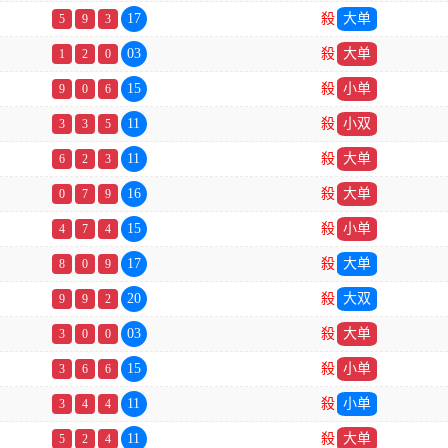
17
殺
大单
5
9
3
03
殺
大单
1
2
0
15
殺
小单
9
0
6
11
殺
小双
3
3
5
11
殺
大单
6
2
3
16
殺
大单
0
7
9
15
殺
小单
4
7
4
17
殺
大单
8
0
9
20
殺
大双
9
9
2
03
殺
大单
3
0
0
15
殺
小单
3
6
6
11
殺
小单
3
4
4
11
殺
大单
5
2
4