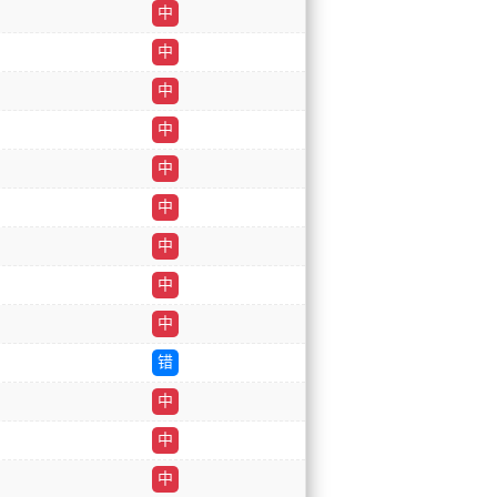
中
中
中
中
中
中
中
中
中
错
中
中
中