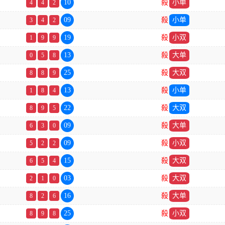
10
殺
小单
4
4
2
09
殺
小单
3
4
2
19
殺
小双
1
9
9
13
殺
大单
0
5
8
25
殺
大双
8
8
9
13
殺
小单
1
8
4
22
殺
大双
8
9
5
09
殺
大单
6
3
0
09
殺
小双
5
2
2
15
殺
大双
6
5
4
03
殺
大双
2
1
0
16
殺
大单
8
2
6
25
殺
小双
8
9
8