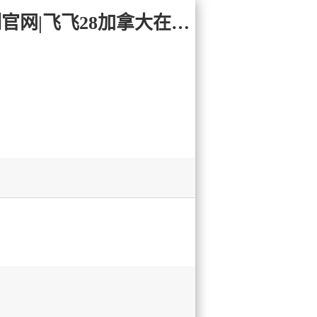
谨记域名-28Yc.com 加拿大28-加拿大PC-加拿大28开奖结果预测官网|飞飞28加拿大在线预测_火热研究!