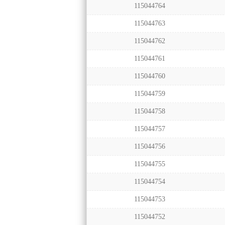
115044764
115044763
115044762
115044761
115044760
115044759
115044758
115044757
115044756
115044755
115044754
115044753
115044752