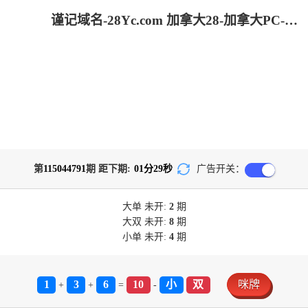
谨记域名-28Yc.com 加拿大28-加拿大PC-加拿大28开奖结果预测官网|飞飞28加拿大在线预测_火热研究!
第
115044791
期 距下期:
01
分
29
秒
广告开关：
大单
未开:
2
期
大双
未开:
8
期
小单
未开:
4
期
1
3
6
10
小
双
咪牌
+
+
=
-