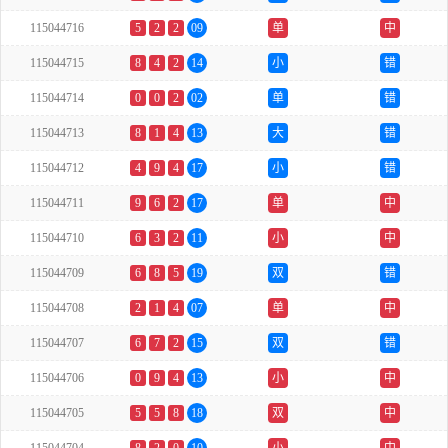
115044716
5
2
2
09
单
中
115044715
8
4
2
14
小
错
115044714
0
0
2
02
单
错
115044713
8
1
4
13
大
错
115044712
4
9
4
17
小
错
115044711
9
6
2
17
单
中
115044710
6
3
2
11
小
中
115044709
6
8
5
19
双
错
115044708
2
1
4
07
单
中
115044707
6
7
2
15
双
错
115044706
0
9
4
13
小
中
115044705
5
5
8
18
双
中