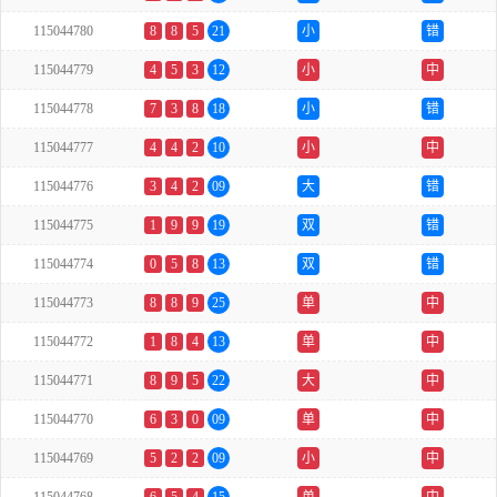
115044780
8
8
5
21
小
错
115044779
4
5
3
12
小
中
115044778
7
3
8
18
小
错
115044777
4
4
2
10
小
中
115044776
3
4
2
09
大
错
115044775
1
9
9
19
双
错
115044774
0
5
8
13
双
错
115044773
8
8
9
25
单
中
115044772
1
8
4
13
单
中
115044771
8
9
5
22
大
中
115044770
6
3
0
09
单
中
115044769
5
2
2
09
小
中