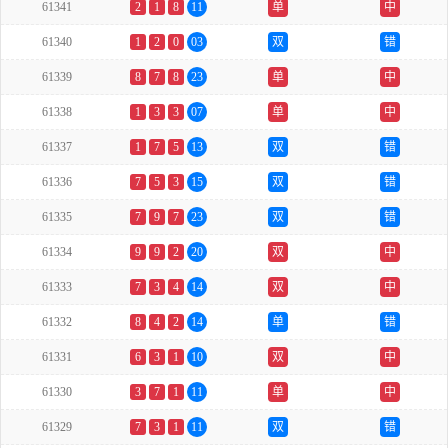
61341
2
1
8
11
单
中
61340
1
2
0
03
双
错
61339
8
7
8
23
单
中
61338
1
3
3
07
单
中
61337
1
7
5
13
双
错
61336
7
5
3
15
双
错
61335
7
9
7
23
双
错
61334
9
9
2
20
双
中
61333
7
3
4
14
双
中
61332
8
4
2
14
单
错
61331
6
3
1
10
双
中
61330
3
7
1
11
单
中
61329
7
3
1
11
双
错