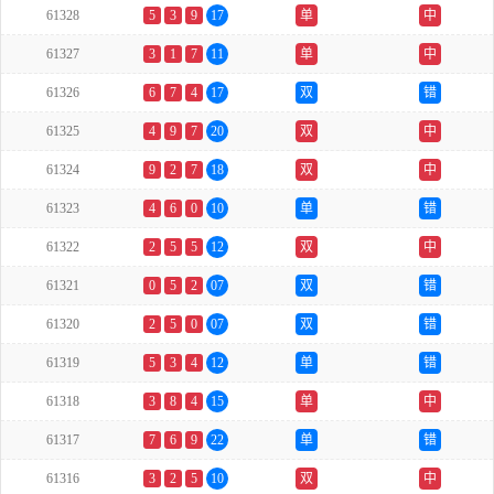
61328
5
3
9
17
单
中
61327
3
1
7
11
单
中
61326
6
7
4
17
双
错
61325
4
9
7
20
双
中
61324
9
2
7
18
双
中
61323
4
6
0
10
单
错
61322
2
5
5
12
双
中
61321
0
5
2
07
双
错
61320
2
5
0
07
双
错
61319
5
3
4
12
单
错
61318
3
8
4
15
单
中
61317
7
6
9
22
单
错
61316
3
2
5
10
双
中