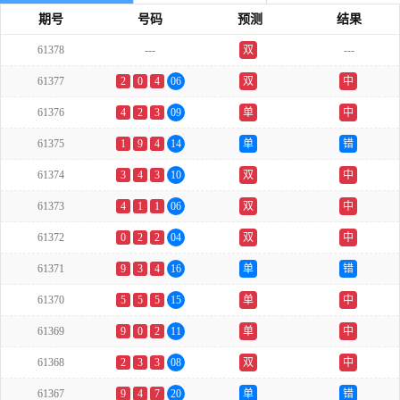
期号
号码
预测
结果
61378
---
双
---
61377
2
0
4
06
双
中
61376
4
2
3
09
单
中
61375
1
9
4
14
单
错
61374
3
4
3
10
双
中
61373
4
1
1
06
双
中
61372
0
2
2
04
双
中
61371
9
3
4
16
单
错
61370
5
5
5
15
单
中
61369
9
0
2
11
单
中
61368
2
3
3
08
双
中
61367
9
4
7
20
单
错