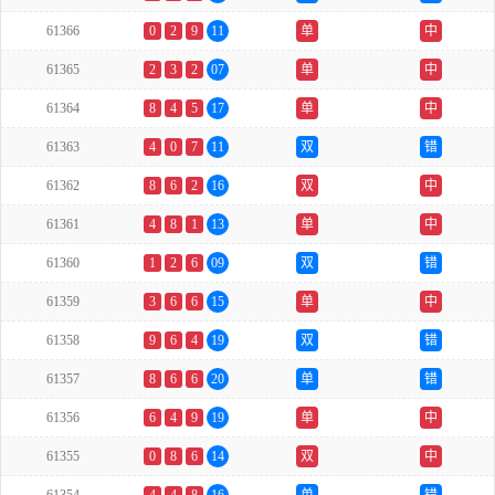
61366
0
2
9
11
单
中
61365
2
3
2
07
单
中
61364
8
4
5
17
单
中
61363
4
0
7
11
双
错
61362
8
6
2
16
双
中
61361
4
8
1
13
单
中
61360
1
2
6
09
双
错
61359
3
6
6
15
单
中
61358
9
6
4
19
双
错
61357
8
6
6
20
单
错
61356
6
4
9
19
单
中
61355
0
8
6
14
双
中