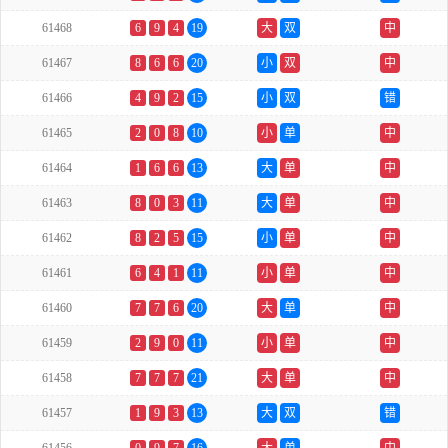
61468
6
9
4
19
大
双
中
61467
8
6
6
20
小
双
中
61466
4
9
2
15
小
双
错
61465
2
0
8
10
小
单
中
61464
1
6
6
13
大
单
中
61463
8
0
3
11
大
单
中
61462
8
2
5
15
小
单
中
61461
6
4
1
11
小
单
中
61460
7
7
6
20
大
单
中
61459
2
9
0
11
小
单
中
61458
7
7
7
21
大
单
中
61457
1
9
3
13
大
双
错