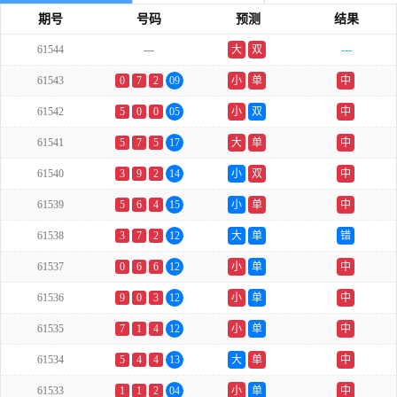
期号
号码
预测
结果
61544
---
大
双
---
61543
0
7
2
09
小
单
中
61542
5
0
0
05
小
双
中
61541
5
7
5
17
大
单
中
61540
3
9
2
14
小
双
中
61539
5
6
4
15
小
单
中
61538
3
7
2
12
大
单
错
61537
0
6
6
12
小
单
中
61536
9
0
3
12
小
单
中
61535
7
1
4
12
小
单
中
61534
5
4
4
13
大
单
中
61533
1
1
2
04
小
单
中