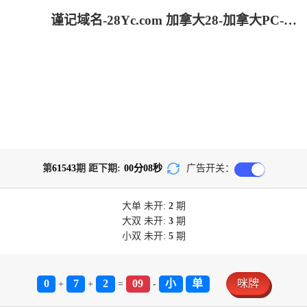
谨记域名-28Yc.com 加拿大28-加拿大PC-加拿大28开奖结果预测官网|飞飞28加拿大在线预测_火热研究!
第
61543
期 距下期:
00
分
08
秒
广告开关：
大单
未开:
2
期
大双
未开:
3
期
小双
未开:
5
期
0
7
2
09
小
单
咪牌
+
+
=
-