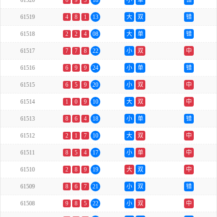
61520
6
9
3
18
小
单
错
61519
4
8
1
13
大
双
错
61518
2
2
4
08
大
单
错
61517
7
7
8
22
小
双
中
61516
6
9
9
24
小
单
错
61515
6
5
9
20
小
双
中
61514
1
0
9
10
大
双
中
61513
8
6
4
18
小
单
错
61512
2
1
7
10
大
双
中
61511
8
5
4
17
小
单
中
61510
2
8
9
19
大
双
中
61509
8
6
7
21
小
双
错
61508
9
8
5
22
小
双
中