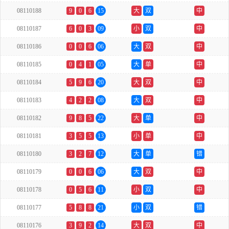
08110188
9
0
6
15
大
双
中
08110187
6
0
3
09
小
双
中
08110186
0
0
6
06
大
双
中
08110185
0
4
1
05
大
单
中
08110184
5
9
6
20
大
双
中
08110183
4
2
2
08
大
双
中
08110182
9
8
5
22
大
单
中
08110181
3
5
5
13
小
单
中
08110180
3
2
7
12
大
单
错
08110179
0
0
6
06
大
双
中
08110178
0
5
6
11
小
双
中
08110177
5
8
8
21
小
双
错
08110176
3
9
2
14
大
双
中