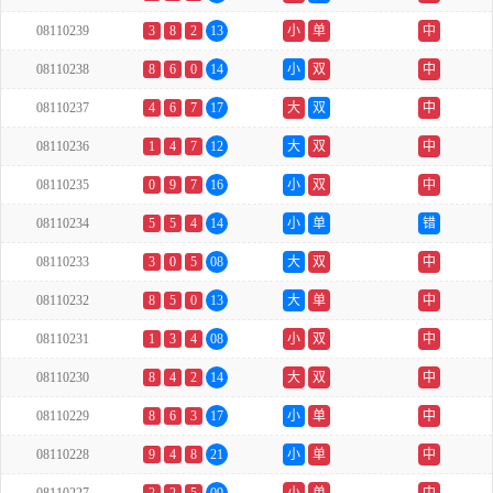
08110239
3
8
2
13
小
单
中
08110238
8
6
0
14
小
双
中
08110237
4
6
7
17
大
双
中
08110236
1
4
7
12
大
双
中
08110235
0
9
7
16
小
双
中
08110234
5
5
4
14
小
单
错
08110233
3
0
5
08
大
双
中
08110232
8
5
0
13
大
单
中
08110231
1
3
4
08
小
双
中
08110230
8
4
2
14
大
双
中
08110229
8
6
3
17
小
单
中
08110228
9
4
8
21
小
单
中