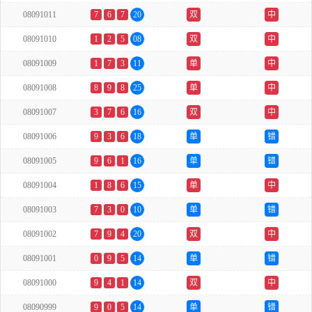
08091011
7
6
7
20
双
中
08091010
1
2
5
08
双
中
08091009
1
7
3
11
单
中
08091008
8
9
8
25
单
中
08091007
3
7
6
16
双
中
08091006
9
3
6
18
单
错
08091005
9
6
1
16
单
错
08091004
1
8
6
15
单
中
08091003
7
3
0
10
单
错
08091002
7
9
4
20
双
中
08091001
0
9
5
14
单
错
08091000
9
4
1
14
双
中
08090999
9
0
5
14
单
错