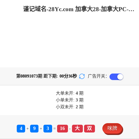
谨记域名-28Yc.com 加拿大28-加拿大PC-加拿大28开奖结果预测官网|飞飞28加拿大在线预测_火热研究!
第
08091073
期 距下期:
00
分
36
秒
广告开关：
大单
未开:
4
期
小单
未开:
3
期
小双
未开:
2
期
4
9
3
16
大
双
咪牌
+
+
=
-