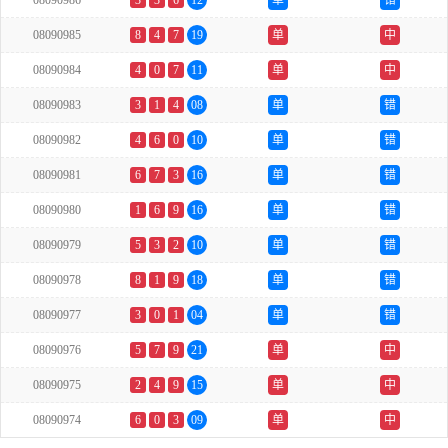
08090986
3
3
6
12
单
错
08090985
8
4
7
19
单
中
08090984
4
0
7
11
单
中
08090983
3
1
4
08
单
错
08090982
4
6
0
10
单
错
08090981
6
7
3
16
单
错
08090980
1
6
9
16
单
错
08090979
5
3
2
10
单
错
08090978
8
1
9
18
单
错
08090977
3
0
1
04
单
错
08090976
5
7
9
21
单
中
08090975
2
4
9
15
单
中
08090974
6
0
3
09
单
中