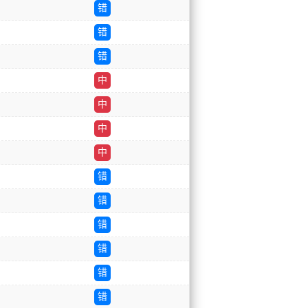
错
错
错
中
中
中
中
错
错
错
错
错
错