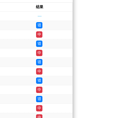
结果
---
错
中
错
中
错
中
错
中
错
中
中