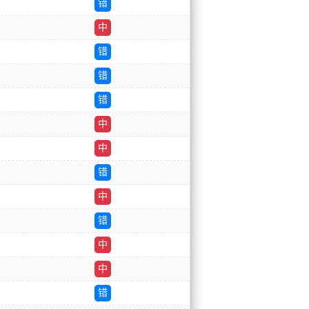
错
中
错
错
错
中
中
错
中
错
中
中
错