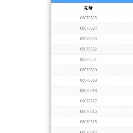
期号
08070525
08070524
08070523
08070522
08070521
08070520
08070519
08070518
08070517
08070516
08070515
08070514