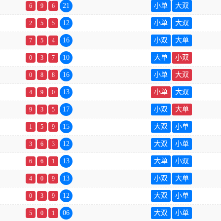
21
小单
大双
6
9
6
12
小单
大双
2
5
5
16
小双
大单
7
5
4
10
大单
小双
0
3
7
16
小单
大双
0
8
8
13
小单
大双
4
9
0
17
小双
大单
9
3
5
15
大双
小单
1
5
9
12
大双
小单
3
6
3
13
大单
小双
6
6
1
13
小双
大单
4
0
9
12
大双
小单
0
3
9
06
大双
小单
5
0
1