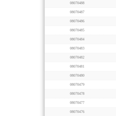
08070488
08070487
08070486
08070485
08070484
08070483
08070482
08070481
08070480
08070479
08070478
08070477
08070476