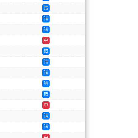
错
错
错
中
错
错
错
错
错
中
错
错
中