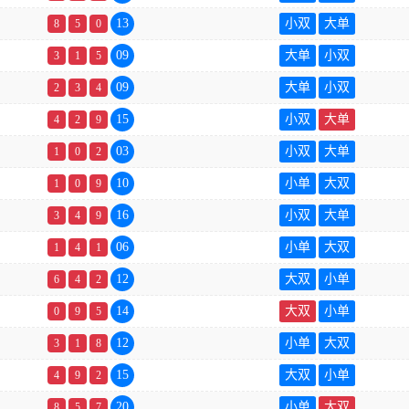
13
小双
大单
8
5
0
09
大单
小双
3
1
5
09
大单
小双
2
3
4
15
小双
大单
4
2
9
03
小双
大单
1
0
2
10
小单
大双
1
0
9
16
小双
大单
3
4
9
06
小单
大双
1
4
1
12
大双
小单
6
4
2
14
大双
小单
0
9
5
12
小单
大双
3
1
8
15
大双
小单
4
9
2
20
小单
大双
8
5
7