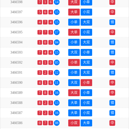
3466598
7
1
6
14
大双
小单
中
3466597
5
6
4
15
大单
小双
中
3466596
4
7
4
15
小单
大双
错
3466595
7
7
3
17
大单
小双
中
3466594
1
0
3
04
小单
大双
错
3466593
7
4
4
15
大双
小单
错
3466592
4
1
0
05
小单
大双
中
3466591
3
2
7
12
小单
大双
错
3466590
4
1
6
11
大双
小单
中
3466589
7
8
1
16
大双
小单
中
3466588
8
2
3
13
大单
小双
错
3466587
7
2
7
16
大单
小双
错
3466586
0
7
1
08
小双
大单
中