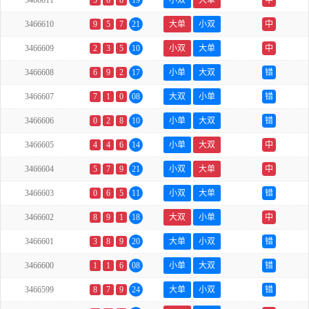
3466611
5
6
8
19
小双
大单
中
3466610
9
5
7
21
大单
小双
中
3466609
2
3
5
10
小双
大单
中
3466608
6
9
2
17
小单
大双
错
3466607
7
1
0
08
大双
小单
错
3466606
0
2
8
10
小单
大双
错
3466605
4
4
6
14
小单
大双
中
3466604
5
7
9
21
小双
大单
中
3466603
0
6
5
11
小双
大单
错
3466602
8
9
1
18
大双
小单
中
3466601
3
8
9
20
大单
小双
错
3466600
1
1
6
08
小单
大双
错
3466599
8
7
9
24
大单
小双
错