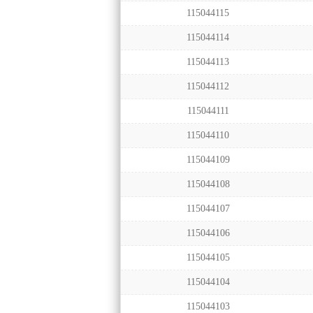
115044115
115044114
115044113
115044112
115044111
115044110
115044109
115044108
115044107
115044106
115044105
115044104
115044103