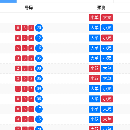
号码
预测
---
小单
大双
20
大单
小双
8
8
4
12
大单
小双
6
2
4
16
大单
小双
5
7
4
05
大单
小双
3
0
2
08
小双
大单
2
3
3
06
小双
大单
3
0
3
09
大单
小双
1
1
7
06
大单
小双
0
0
6
17
小单
大双
8
6
3
15
小双
大单
4
6
5
20
大双
小单
7
7
6