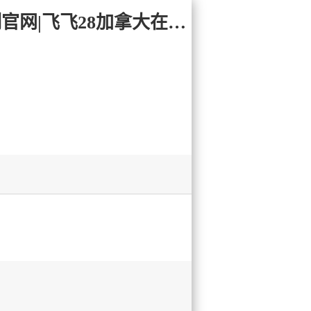
谨记域名-28Yc.com 加拿大28-加拿大PC-加拿大28开奖结果预测官网|飞飞28加拿大在线预测_火热研究!