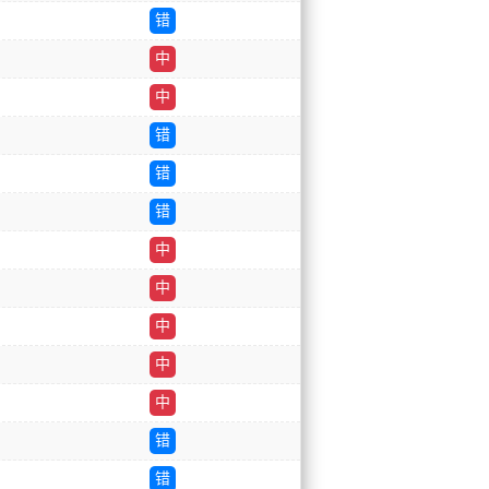
错
中
中
错
错
错
中
中
中
中
中
错
错