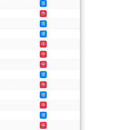
错
中
错
错
中
中
中
错
中
错
中
错
中