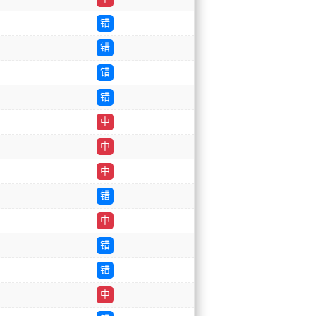
错
错
错
错
中
中
中
错
中
错
错
中