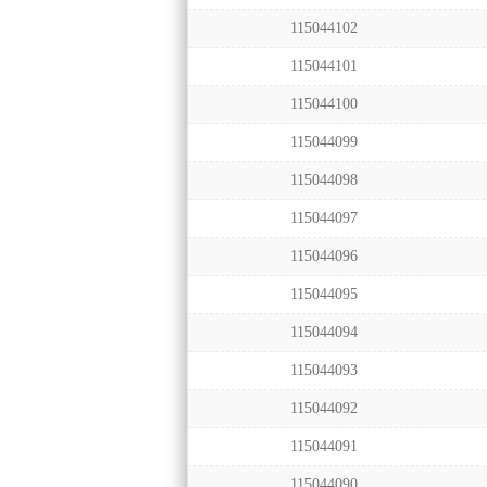
115044102
115044101
115044100
115044099
115044098
115044097
115044096
115044095
115044094
115044093
115044092
115044091
115044090