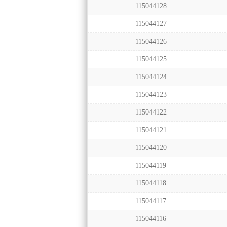
115044128
115044127
115044126
115044125
115044124
115044123
115044122
115044121
115044120
115044119
115044118
115044117
115044116