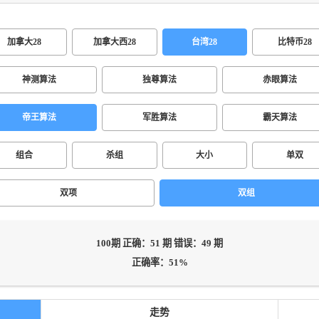
加拿大28
加拿大西28
台湾28
比特币28
神测算法
独尊算法
赤眼算法
帝王算法
军胜算法
霸天算法
组合
杀组
大小
单双
双项
双组
100期 正确：51 期 错误：49 期
正确率：51%
走势