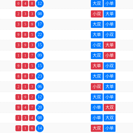
12
大双
小单
0
4
8
08
小双
大单
2
3
3
17
大双
小单
3
5
9
22
大单
小双
9
8
5
15
小双
大单
3
9
3
09
大双
小单
1
1
7
15
大单
小双
9
1
5
23
大双
小单
8
8
7
06
小双
大单
2
1
3
12
大双
小单
1
9
2
20
小单
大双
9
4
7
08
小单
大双
1
3
4
14
大双
小单
7
1
6